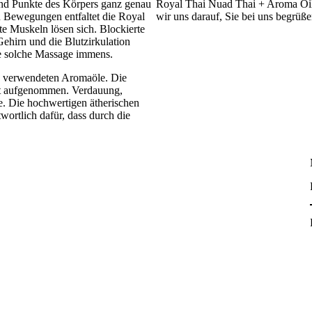
und Punkte des Körpers ganz genau
Royal Thai Nuad Thai + Aroma Oil 
en Bewegungen entfaltet die Royal
wir uns darauf, Sie bei uns begrüße
 Muskeln lösen sich. Blockierte
ehirn und die Blutzirkulation
e solche Massage immens.
ie verwendeten Aromaöle. Die
ut aufgenommen. Verdauung,
e. Die hochwertigen ätherischen
wortlich dafür, dass durch die