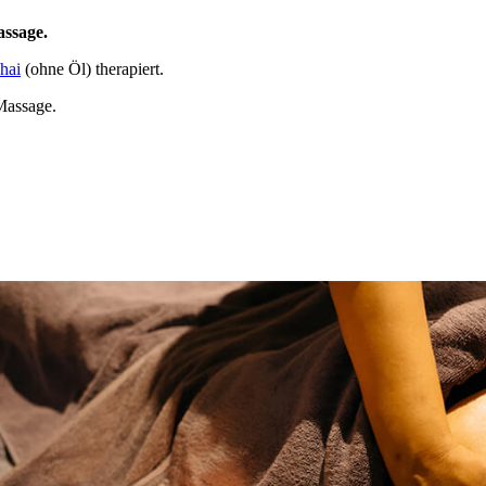
ssage.
hai
(ohne Öl) therapiert.
assage.