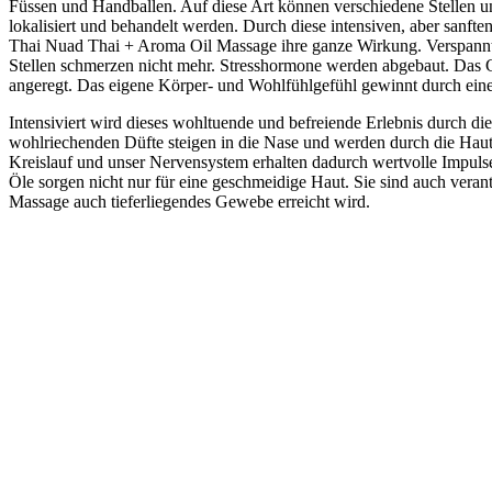
Füssen und Handballen. Auf diese Art können verschiedene Stellen 
lokalisiert und behandelt werden. Durch diese intensiven, aber sanft
Thai Nuad Thai + Aroma Oil Massage ihre ganze Wirkung. Verspannte
Stellen schmerzen nicht mehr. Stresshormone werden abgebaut. Das G
angeregt. Das eigene Körper- und Wohlfühlgefühl gewinnt durch ein
Intensiviert wird dieses wohltuende und befreiende Erlebnis durch d
wohlriechenden Düfte steigen in die Nase und werden durch die Ha
Kreislauf und unser Nervensystem erhalten dadurch wertvolle Impuls
Öle sorgen nicht nur für eine geschmeidige Haut. Sie sind auch verant
Massage auch tieferliegendes Gewebe erreicht wird.